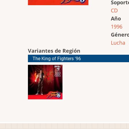
Soport
CD
Año
1996
Géner
Lucha
Variantes de Región
The King of Fighters '96