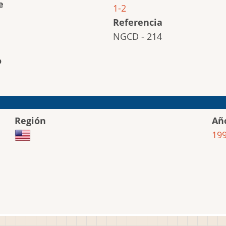
e
1-2
Referencia
NGCD - 214
o
Región
Añ
19