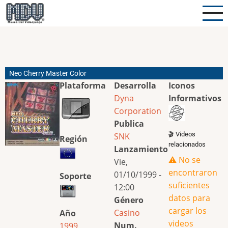
Pasar
al
contenido
principal
Neo Cherry Master Color
Plataforma
Desarrolla
Iconos
Dyna
Informativos
Corporation
Publica
🎬 Videos
SNK
Región
relacionados
Lanzamiento
⚠️ No se
Vie,
encontraron
01/10/1999 -
Soporte
suficientes
12:00
datos para
Género
cargar los
Casino
Año
videos
Num.
1999