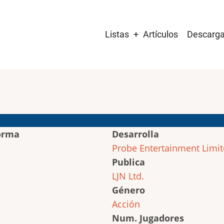
Main
Listas
Artículos
Descarg
navigation
orma
Desarrolla
Probe Entertainment Limi
Publica
LJN Ltd.
Género
Acción
Num. Jugadores