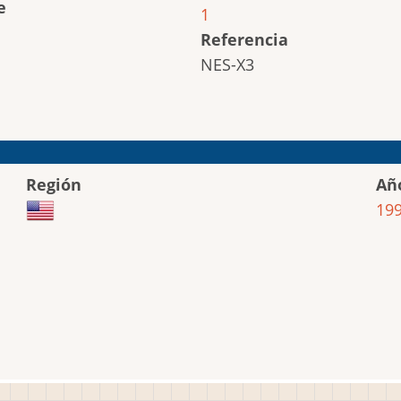
e
1
Referencia
NES-X3
Región
Añ
19