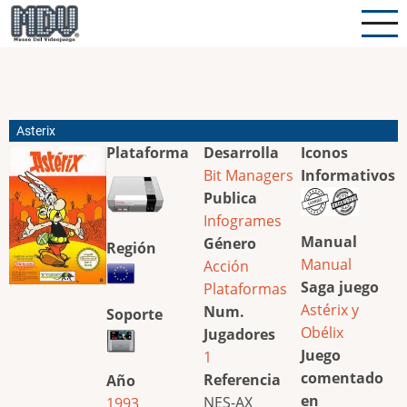
Pasar
al
contenido
principal
Asterix
Plataforma
Desarrolla
Iconos
Bit Managers
Informativos
Publica
Infogrames
Manual
Género
Región
Manual
Acción
Saga juego
Plataformas
Astérix y
Num.
Soporte
Obélix
Jugadores
Juego
1
comentado
Referencia
Año
en
NES-AX
1993