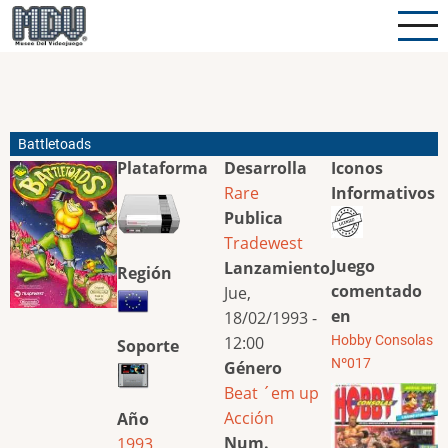
Pasar
al
contenido
principal
Battletoads
Plataforma
Desarrolla
Iconos
Rare
Informativos
Publica
Tradewest
Juego
Lanzamiento
Región
comentado
Jue,
en
18/02/1993 -
12:00
Hobby Consolas
Soporte
Nº017
Género
Beat ´em up
Acción
Año
Num.
1993