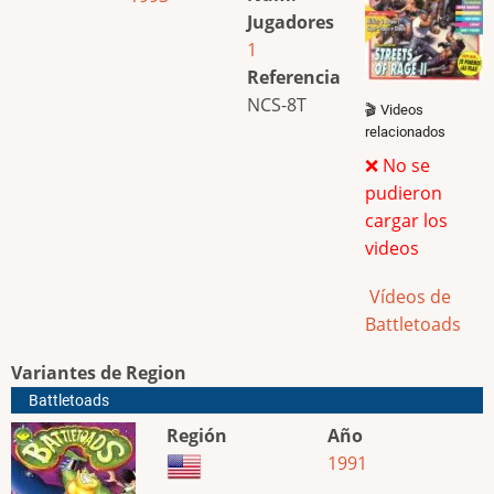
Jugadores
1
Referencia
NCS-8T
🎬 Videos
relacionados
❌ No se
pudieron
cargar los
videos
Vídeos de
Battletoads
Variantes de Region
Battletoads
Región
Año
1991