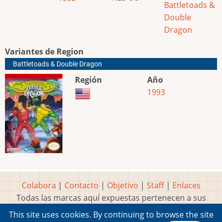
Battletoads &
Double
Dragon
Variantes de Region
Battletoads & Double Dragon
Región
Año
1993
Colabora
|
Contacto
|
Objetivo
|
Staff
|
Enlaces
Todas las marcas aquí expuestas pertenecen a sus
respectivos y legítimos dueños
This site uses cookies. By continuing to browse the site