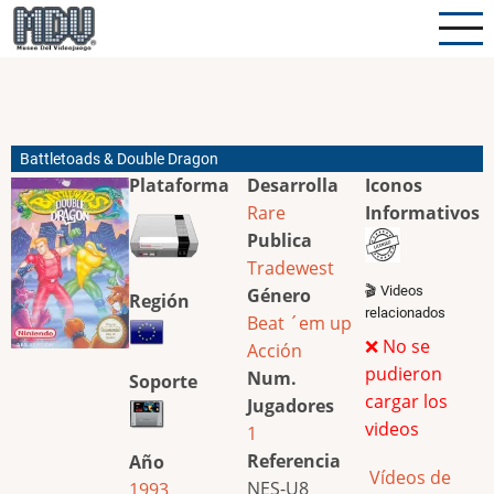
Pasar
al
contenido
principal
Battletoads & Double Dragon
Plataforma
Desarrolla
Iconos
Rare
Informativos
Publica
Tradewest
🎬 Videos
Género
Región
relacionados
Beat ´em up
❌ No se
Acción
pudieron
Num.
Soporte
cargar los
Jugadores
videos
1
Referencia
Año
Vídeos de
NES-U8
1993