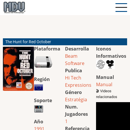
Pasar
al
contenido
principal
The Hunt for Red October
Plataforma
Desarrolla
Iconos
Beam
Informativos
Software
Publica
Manual
Hi Tech
Región
Manual
Expressions
🎬 Videos
Género
relacionados
Estratégia
Soporte
Num.
Jugadores
1
Año
Referencia
1991