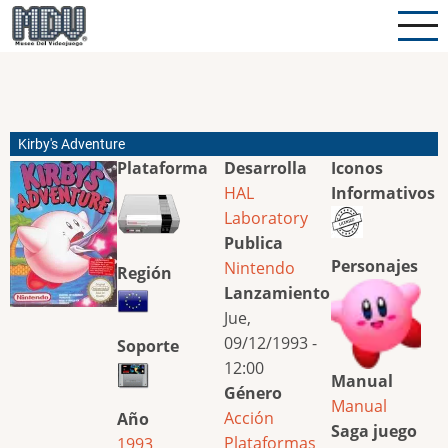
Pasar
al
contenido
principal
Kirby's Adventure
Plataforma
Desarrolla
Iconos
HAL
Informativos
Laboratory
Publica
Personajes
Nintendo
Región
Lanzamiento
Jue,
09/12/1993 -
Soporte
12:00
Manual
Género
Manual
Acción
Año
Saga juego
Plataformas
1993