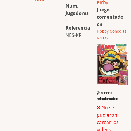
Kirby
Num.
Juego
Jugadores
comentado
1
en
Referencia
Hobby Consolas
NES-KR
Nº032
🎬 Videos
relacionados
❌ No se
pudieron
cargar los
videos