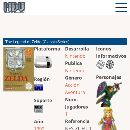
Pasar
al
contenido
principal
The Legend of Zelda (Classic Series)
Plataforma
Desarrolla
Iconos
Nintendo
Informativos
Publica
Nintendo
Personajes
Género
Región
Acción
Aventura
Num.
Soporte
Jugadores
1
Referencia
Año
NES-ZL-EU-1
1992