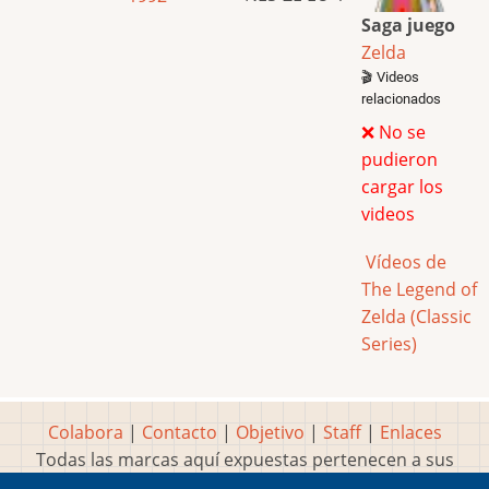
Saga juego
Zelda
🎬 Videos
relacionados
❌ No se
pudieron
cargar los
videos
Vídeos de
The Legend of
Zelda (Classic
Series)
Colabora
|
Contacto
|
Objetivo
|
Staff
|
Enlaces
Todas las marcas aquí expuestas pertenecen a sus
respectivos y legítimos dueños