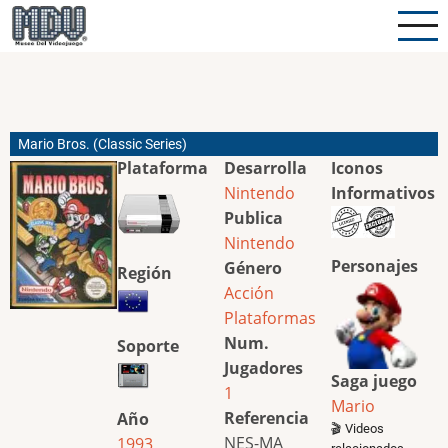
Pasar
al
contenido
principal
Mario Bros. (Classic Series)
Plataforma
Desarrolla
Iconos
Nintendo
Informativos
Publica
Nintendo
Personajes
Género
Región
Acción
Plataformas
Num.
Soporte
Jugadores
Saga juego
1
Mario
Referencia
Año
🎬 Videos
NES-MA
1993