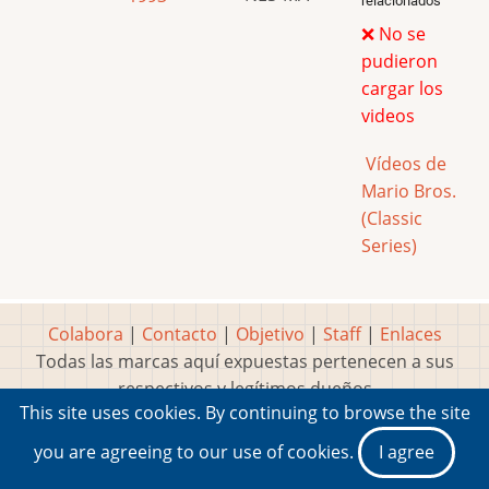
relacionados
❌ No se
pudieron
cargar los
videos
Vídeos de
Mario Bros.
(Classic
Series)
Colabora
|
Contacto
|
Objetivo
|
Staff
|
Enlaces
Todas las marcas aquí expuestas pertenecen a sus
respectivos y legítimos dueños
This site uses cookies. By continuing to browse the site
Idea, página, contenidos y diseños creados por
Marty
2001-2026 Museo del Videojuego®
you are agreeing to our use of cookies.
I agree