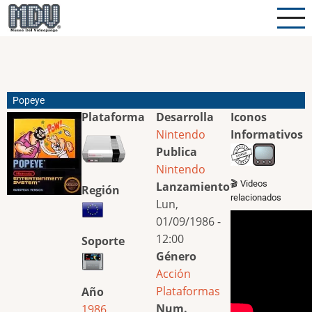
Pasar
al
contenido
principal
Popeye
Plataforma
Desarrolla
Iconos
Nintendo
Informativos
Publica
Nintendo
🎬 Videos
Lanzamiento
Región
relacionados
Lun,
01/09/1986 -
12:00
Soporte
Género
Acción
Plataformas
Año
Num.
1986