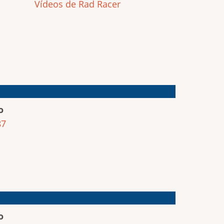
Vídeos de Rad Racer
o
87
o