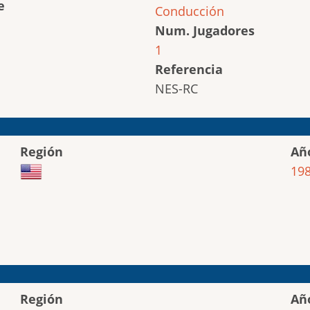
e
Conducción
Num. Jugadores
1
Referencia
NES-RC
Región
Añ
19
Región
Añ