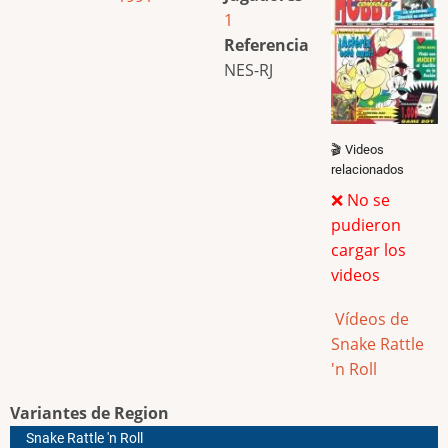
1
Referencia
NES-RJ
🎬 Videos
relacionados
❌ No se
pudieron
cargar los
videos
Vídeos de
Snake Rattle
'n Roll
Variantes de Region
Snake Rattle 'n Roll