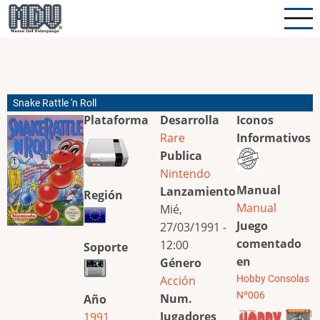
Pasar
al
contenido
principal
Snake Rattle 'n Roll
Plataforma
Desarrolla
Iconos
Rare
Informativos
Publica
Nintendo
Manual
Lanzamiento
Región
Manual
Mié,
Juego
27/03/1991 -
comentado
12:00
Soporte
en
Género
Acción
Hobby Consolas
Nº006
Num.
Año
Jugadores
1991