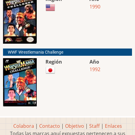
1990
WWF Wrestlemania Challenge
Región
Año
1992
Colabora
|
Contacto
|
Objetivo
|
Staff
|
Enlaces
Todas las marcas aquí expuestas pertenecen a sus