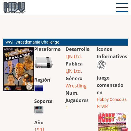
Pasar
al
contenido
principal
WWF Wrestlemania Challenge
Plataforma
Desarrolla
Iconos
LJN Ltd.
Informativos
Publica
LJN Ltd.
Juego
Género
Región
comentado
Wrestling
en
Num.
Jugadores
Hobby Consolas
Soporte
Nº004
1
Año
1991