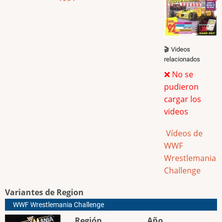
🎬 Videos
relacionados
❌ No se
pudieron
cargar los
videos
Vídeos de
WWF
Wrestlemania
Challenge
Variantes de Region
WWF Wrestlemania Challenge
Región
Año