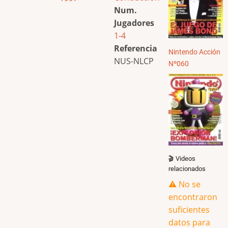
Num.
Jugadores
1-4
Referencia
Nintendo Acción
NUS-NLCP
Nº060
🎬 Videos
relacionados
⚠️ No se
encontraron
suficientes
datos para