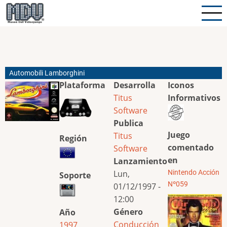
Pasar
al
contenido
principal
Automobili Lamborghini
Plataforma
Desarrolla
Iconos
Titus
Informativos
Software
Publica
Juego
Titus
Región
comentado
Software
en
Lanzamiento
Lun,
Nintendo Acción
Soporte
Nº059
01/12/1997 -
12:00
Género
Año
Conducción
1997