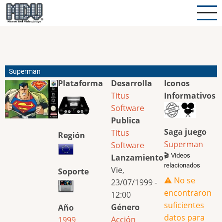
Pasar
al
contenido
principal
Superman
Plataforma
Desarrolla
Iconos
Titus
Informativos
Software
Publica
Saga juego
Titus
Región
Superman
Software
🎬 Videos
Lanzamiento
relacionados
Vie,
Soporte
⚠️ No se
23/07/1999 -
encontraron
12:00
suficientes
Género
Año
datos para
Acción
1999