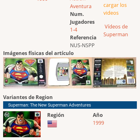
cargar los
Aventura
videos
Num.
Jugadores
Vídeos de
1-4
Superman
Referencia
NUS-NSPP
Imágenes físicas del artículo
Variantes de Region
Superman: The New Superman Adventures
Región
Año
1999