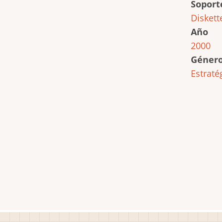
Soport
Diskett
Año
2000
Géner
Estraté