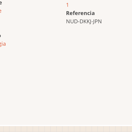
e
1
e
Referencia
NUD-DKKJ-JPN
o
gia