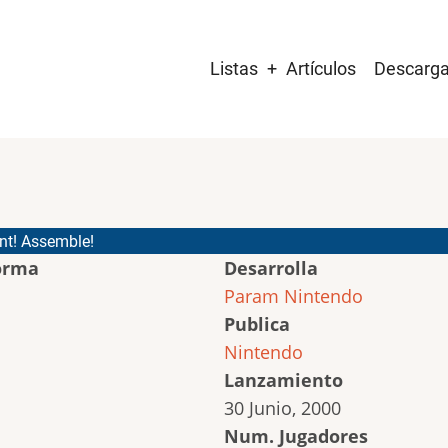
Main
Listas
Artículos
Descarg
navigation
ont! Assemble!
orma
Desarrolla
Param
Nintendo
Publica
Nintendo
Lanzamiento
30 Junio, 2000
Num. Jugadores