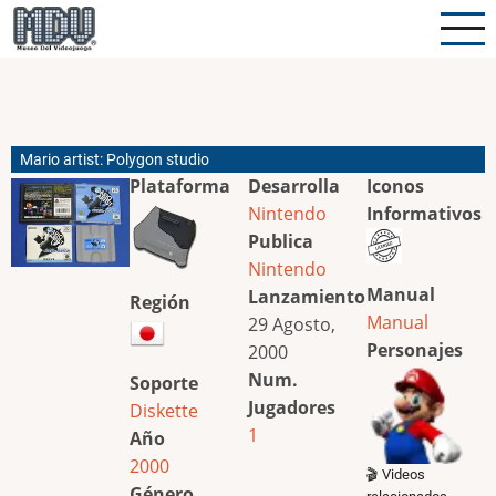
Pasar
al
contenido
principal
Mario artist: Polygon studio
Plataforma
Desarrolla
Iconos
Nintendo
Informativos
Publica
Nintendo
Manual
Lanzamiento
Región
Manual
29 Agosto,
Personajes
2000
Num.
Soporte
Jugadores
Diskette
1
Año
2000
🎬 Videos
Género