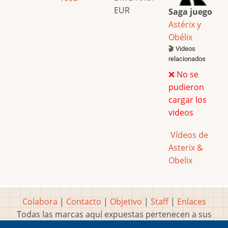
EUR
Saga juego
Astérix y
Obélix
🎬 Videos
relacionados
❌ No se
pudieron
cargar los
videos
Vídeos de
Asterix &
Obelix
Colabora
|
Contacto
|
Objetivo
|
Staff
|
Enlaces
Todas las marcas aquí expuestas pertenecen a sus
respectivos y legítimos dueños