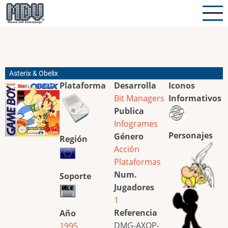
Pasar
al
contenido
principal
Asterix & Obelix
Plataforma
Desarrolla
Iconos
Bit Managers
Informativos
Publica
Infogrames
Personajes
Género
Región
Acción
Plataformas
Num.
Soporte
Jugadores
1
Referencia
Año
DMG-AXOP-
1995