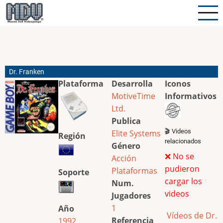
Pasar
al
contenido
principal
Dr. Franken
Plataforma
Desarrolla
Iconos
MotiveTime
Informativos
Ltd.
Publica
🎬 Videos
Elite Systems
Región
relacionados
Género
❌ No se
Acción
pudieron
Plataformas
Soporte
cargar los
Num.
videos
Jugadores
1
Año
Vídeos de Dr.
Referencia
1992