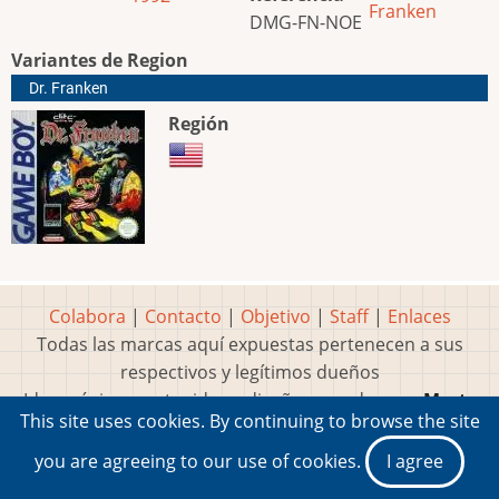
Franken
DMG-FN-NOE
Variantes de Region
Dr. Franken
Región
Colabora
|
Contacto
|
Objetivo
|
Staff
|
Enlaces
Todas las marcas aquí expuestas pertenecen a sus
respectivos y legítimos dueños
Idea, página, contenidos y diseños creados por
Marty
This site uses cookies. By continuing to browse the site
2001-2026 Museo del Videojuego®
you are agreeing to our use of cookies.
I agree