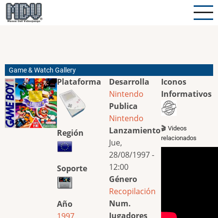
Pasar
al
contenido
principal
Game & Watch Gallery
Plataforma
Desarrolla
Iconos
Nintendo
Informativos
Publica
Nintendo
🎬 Videos
Lanzamiento
Región
relacionados
Jue,
28/08/1997 -
12:00
Soporte
Género
Recopilación
Num.
Año
Jugadores
1997