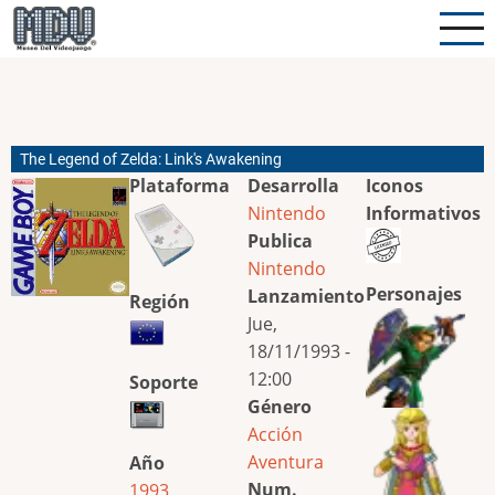
Pasar
al
contenido
principal
The Legend of Zelda: Link's Awakening
Plataforma
Desarrolla
Iconos
Nintendo
Informativos
Publica
Nintendo
Personajes
Lanzamiento
Región
Jue,
18/11/1993 -
12:00
Soporte
Género
Acción
Aventura
Año
Num.
1993