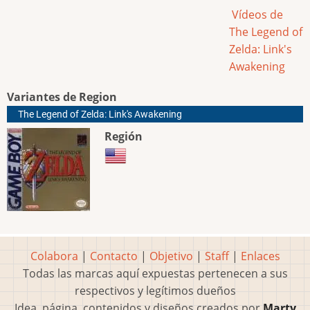
Vídeos de
The Legend of
Zelda: Link's
Awakening
Variantes de Region
The Legend of Zelda: Link's Awakening
Región
Colabora
|
Contacto
|
Objetivo
|
Staff
|
Enlaces
Todas las marcas aquí expuestas pertenecen a sus
respectivos y legítimos dueños
Idea, página, contenidos y diseños creados por
Marty