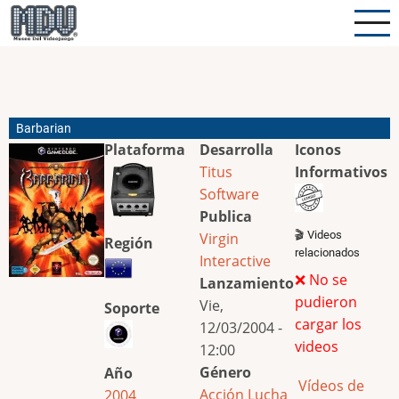
Pasar
al
contenido
principal
Barbarian
Plataforma
Desarrolla
Iconos
Titus
Informativos
Software
Publica
🎬 Videos
Virgin
Región
relacionados
Interactive
❌ No se
Lanzamiento
pudieron
Vie,
Soporte
cargar los
12/03/2004 -
videos
12:00
Género
Año
Vídeos de
Acción
Lucha
2004