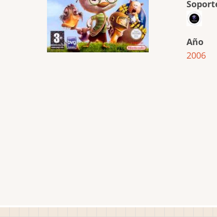
Soport
Año
2006