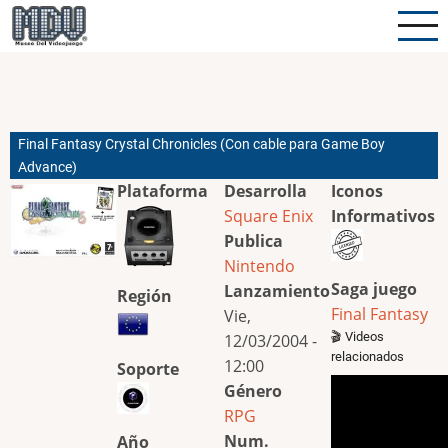
Pasar
al
contenido
principal
Final Fantasy Crystal Chronicles (Con cable para Game Boy
Advance)
Plataforma
Desarrolla
Iconos
Square Enix
Informativos
Publica
Nintendo
Saga juego
Lanzamiento
Región
Final Fantasy
Vie,
🎬 Videos
12/03/2004 -
relacionados
12:00
Soporte
Género
RPG
Num.
Año