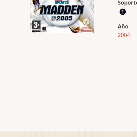
Soport
Año
2004