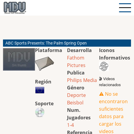
Pasar
al
contenido
principal
ABC Sports Presents: The Palm Spring Open
Plataforma
Desarrolla
Iconos
Fathom
Informativos
Pictures
Publica
🎬 Videos
Philips Media
Región
relacionados
Género
⚠️ No se
Deporte
encontraron
Beisbol
Soporte
suficientes
Num.
datos para
Jugadores
cargar los
1-4
videos
Referencia