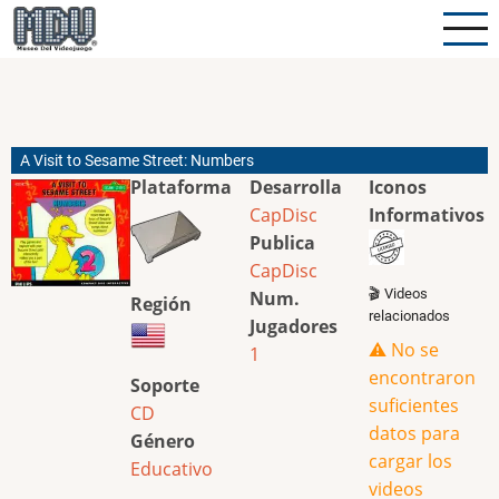
Pasar
al
contenido
principal
A Visit to Sesame Street: Numbers
Plataforma
Desarrolla
Iconos
CapDisc
Informativos
Publica
CapDisc
🎬 Videos
Num.
Región
relacionados
Jugadores
⚠️ No se
1
encontraron
Soporte
suficientes
CD
datos para
Género
cargar los
Educativo
videos