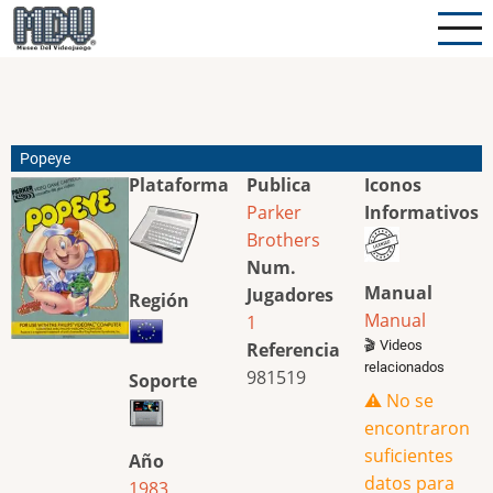
Pasar
al
contenido
principal
Popeye
Plataforma
Publica
Iconos
Parker
Informativos
Brothers
Num.
Manual
Jugadores
Región
Manual
1
🎬 Videos
Referencia
relacionados
981519
Soporte
⚠️ No se
encontraron
suficientes
Año
datos para
1983