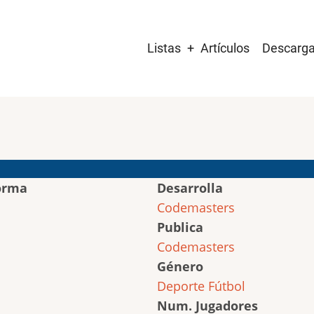
Main
Listas
Artículos
Descarg
navigation
orma
Desarrolla
Codemasters
Publica
Codemasters
Género
Deporte
Fútbol
Num. Jugadores