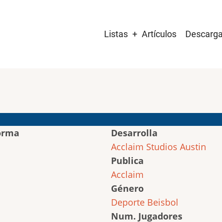
Main
Listas
Artículos
Descarg
navigation
orma
Desarrolla
Acclaim Studios Austin
Publica
Acclaim
Género
Deporte
Beisbol
Num. Jugadores