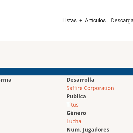
Main
Listas
Artículos
Descarg
navigation
orma
Desarrolla
Saffire Corporation
Publica
Titus
Género
Lucha
Num. Jugadores