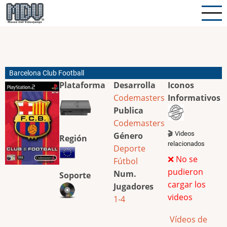
Pasar
al
contenido
principal
Barcelona Club Football
Plataforma
Desarrolla
Iconos
Codemasters
Informativos
Publica
Codemasters
🎬 Videos
Género
Región
relacionados
Deporte
❌ No se
Fútbol
pudieron
Num.
Soporte
cargar los
Jugadores
videos
1-4
Vídeos de