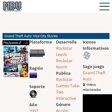
Pasar
al
contenido
principal
Grand Theft Auto: Vice City Stories
Plataforma
Desarrolla
Iconos
Rockstar
Informativos
Leeds
Rockstar
Saga juego
North
Región
Grand Theft
Publica
Auto
Rockstar
🎬 Videos
Games
Take-
Soporte
relacionados
Two
Interactive
Género
Año
Acción
2007