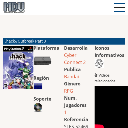
Pasar
al
contenido
principal
.hack//Outbreak Part 3
Plataforma
Desarrolla
Iconos
Cyber
Informativos
Connect 2
Publica
🎬 Videos
Bandai
Región
relacionados
Género
RPG
Num.
Soporte
Jugadores
1
Referencia
SLES-52469