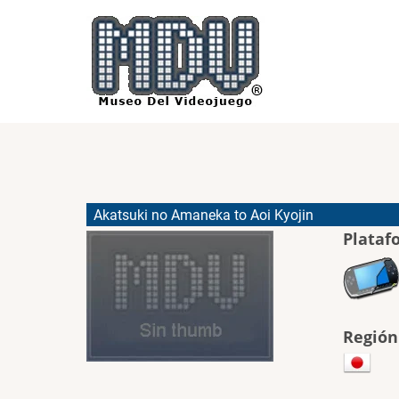
Pasar
al
contenido
principal
Akatsuki no Amaneka to Aoi Kyojin
Plataf
Región