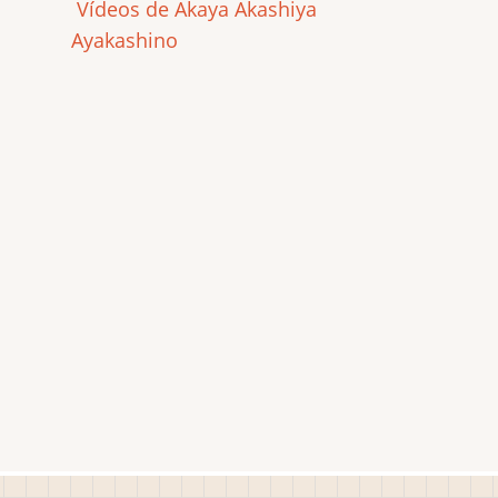
Vídeos de Akaya Akashiya
Ayakashino