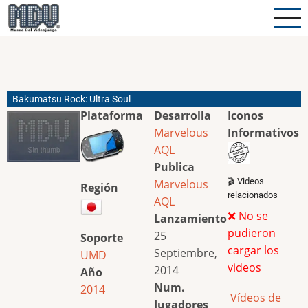
Pasar
al
contenido
principal
Bakumatsu Rock: Ultra Soul
Plataforma
Desarrolla
Iconos
Marvelous
Informativos
AQL
Publica
🎬 Videos
Marvelous
Región
relacionados
AQL
❌ No se
Lanzamiento
pudieron
25
Soporte
cargar los
Septiembre,
UMD
videos
2014
Año
Num.
2014
Vídeos de
Jugadores