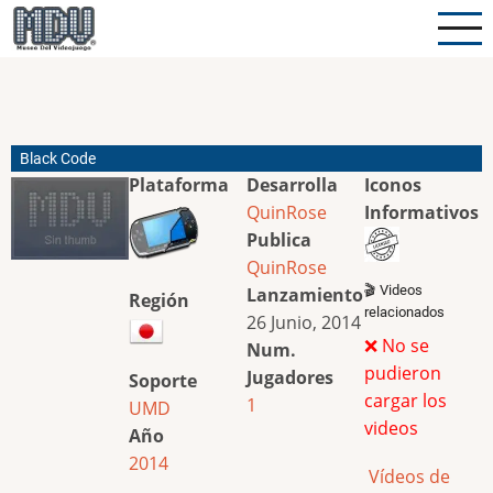
Pasar
al
contenido
principal
Black Code
Plataforma
Desarrolla
Iconos
QuinRose
Informativos
Publica
QuinRose
🎬 Videos
Lanzamiento
Región
relacionados
26 Junio, 2014
❌ No se
Num.
pudieron
Jugadores
Soporte
cargar los
1
UMD
videos
Año
2014
Vídeos de