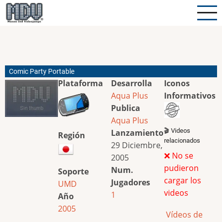
Pasar
al
contenido
principal
Comic Party Portable
Plataforma
Desarrolla
Iconos
Aqua Plus
Informativos
Publica
Aqua Plus
🎬 Videos
Lanzamiento
Región
relacionados
29 Diciembre,
❌ No se
2005
pudieron
Num.
Soporte
cargar los
Jugadores
UMD
videos
1
Año
2005
Vídeos de