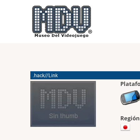
Pasar
al
contenido
principal
.hack//Link
Plataf
Región