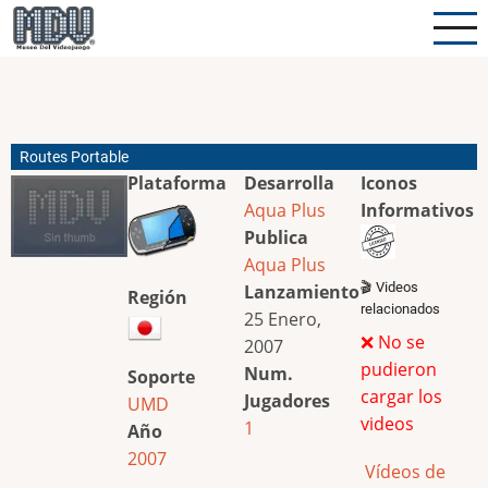
Pasar
al
contenido
principal
Routes Portable
Plataforma
Desarrolla
Iconos
Aqua Plus
Informativos
Publica
Aqua Plus
🎬 Videos
Lanzamiento
Región
relacionados
25 Enero,
❌ No se
2007
pudieron
Num.
Soporte
cargar los
Jugadores
UMD
videos
1
Año
2007
Vídeos de