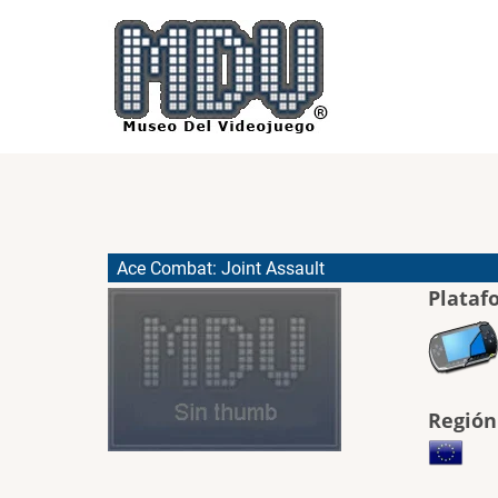
Pasar
al
contenido
principal
Ace Combat: Joint Assault
Plataf
Región