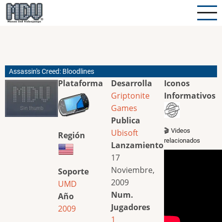
Pasar
al
contenido
principal
Assassin's Creed: Bloodlines
Plataforma
Desarrolla
Iconos
Griptonite
Informativos
Games
Publica
🎬 Videos
Ubisoft
Región
relacionados
Lanzamiento
17
Noviembre,
Soporte
2009
UMD
Num.
Año
Jugadores
2009
1