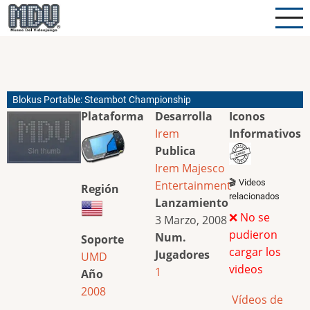
Pasar
al
contenido
principal
Blokus Portable: Steambot Championship
Plataforma
Desarrolla
Iconos
Irem
Informativos
Publica
Irem
Majesco
🎬 Videos
Entertainment
Región
relacionados
Lanzamiento
❌ No se
3 Marzo, 2008
pudieron
Num.
Soporte
cargar los
Jugadores
UMD
videos
1
Año
2008
Vídeos de