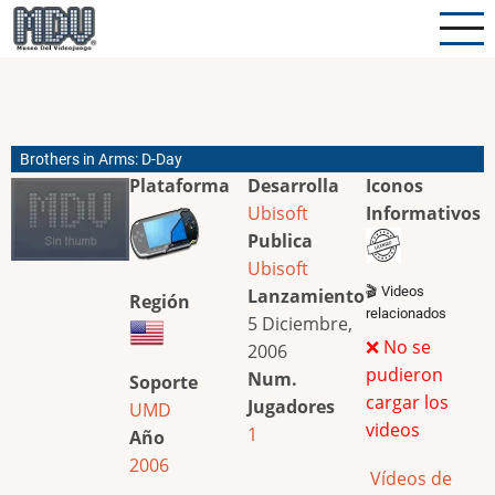
Pasar
al
contenido
principal
Brothers in Arms: D-Day
Plataforma
Desarrolla
Iconos
Ubisoft
Informativos
Publica
Ubisoft
🎬 Videos
Lanzamiento
Región
relacionados
5 Diciembre,
❌ No se
2006
pudieron
Num.
Soporte
cargar los
Jugadores
UMD
videos
1
Año
2006
Vídeos de