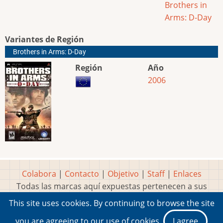
Brothers in
Arms: D-Day
Variantes de Región
Brothers in Arms: D-Day
Región
Año
2006
Colabora
|
Contacto
|
Objetivo
|
Staff
|
Enlaces
Todas las marcas aquí expuestas pertenecen a sus
respectivos y legítimos dueños
This site uses cookies. By continuing to browse the site
Idea, página, contenidos y diseños creados por
Marty
you are agreeing to our use of cookies.
I agree