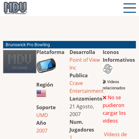
Pasar
al
contenido
principal
Brunswick Pro Bowling
Plataforma
Desarrolla
Iconos
Point of View
Informativos
Inc
Publica
🎬 Videos
Crave
Región
relacionados
Entertainment
❌ No se
Lanzamiento
pudieron
21 Agosto,
Soporte
cargar los
2007
UMD
videos
Num.
Año
Jugadores
2007
Vídeos de
1