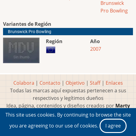
Brunswick
Pro Bowling
Variantes de Región
Brunswick Pro Bowling
Región
Año
2007
Colabora
|
Contacto
|
Objetivo
|
Staff
|
Enlaces
Todas las marcas aquí expuestas pertenecen a sus
respectivos y legítimos dueños
Idea, página, contenidos y diseños creados por
Marty
2001-2026 Museo del Videojuego®
This site uses cookies. By continuing to browse the site
you are agreeing to our use of cookies.
I agree