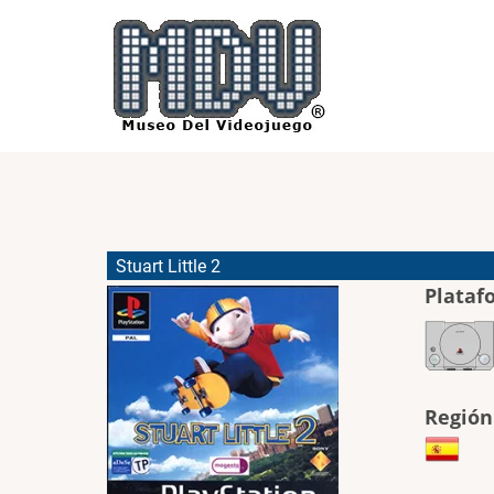
Pasar
al
contenido
principal
Stuart Little 2
Plataf
Región