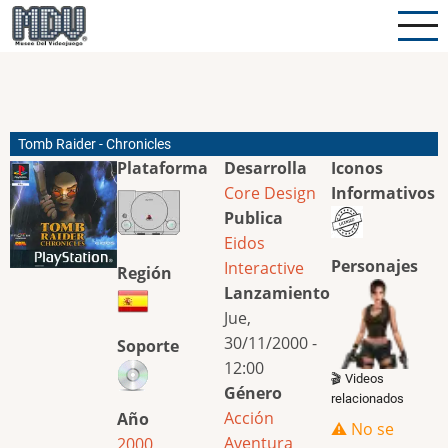
Pasar
al
contenido
principal
Tomb Raider - Chronicles
Plataforma
Desarrolla
Iconos
Core Design
Informativos
Publica
Eidos
Personajes
Interactive
Región
Lanzamiento
Jue,
30/11/2000 -
Soporte
12:00
🎬 Videos
Género
relacionados
Acción
Año
⚠️ No se
Aventura
2000