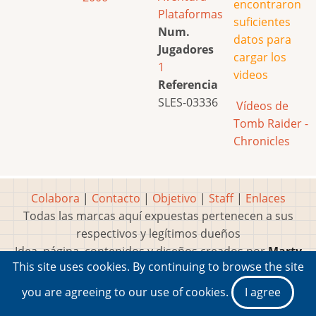
encontraron
Plataformas
suficientes
Num.
datos para
Jugadores
cargar los
1
videos
Referencia
SLES-03336
Vídeos de
Tomb Raider -
Chronicles
Colabora
|
Contacto
|
Objetivo
|
Staff
|
Enlaces
Todas las marcas aquí expuestas pertenecen a sus
respectivos y legítimos dueños
Idea, página, contenidos y diseños creados por
Marty
This site uses cookies. By continuing to browse the site
2001-2026 Museo del Videojuego®
you are agreeing to our use of cookies.
I agree