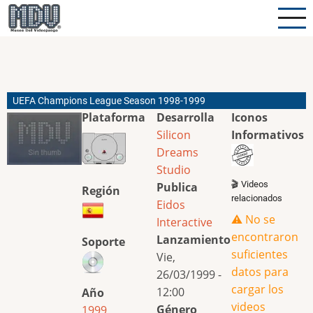
Pasar
al
contenido
principal
UEFA Champions League Season 1998-1999
Plataforma
Desarrolla
Iconos
Silicon
Informativos
Dreams
Studio
🎬 Videos
Publica
Región
relacionados
Eidos
⚠️ No se
Interactive
encontraron
Lanzamiento
Soporte
suficientes
Vie,
datos para
26/03/1999 -
cargar los
12:00
Año
videos
Género
1999